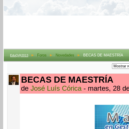
►
Foros
►
Novedades
►
BECAS DE MAESTRÍA
EduQ@2013
BECAS DE MAESTRÍA
de
José Luís Córica
- martes, 28 d