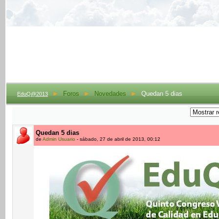
►
Foros
►
Novedades
►
Quedan 5 dias
EduQ@2013
Quedan 5 dias
de
Admin Usuario
- sábado, 27 de abril de 2013, 00:12